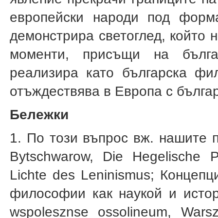
европейски народи под форма
демонстрира светоглед, който 
моменти, присъщи на бълга
реализира като българска фил
отъждествява в Европа с българ
Бележки
1. По този въпрос вж. нашите п
Bytschwarow, Die Hegelische Ph
Lichte des Leninismus; Концеп
фило­софии как наукой и исто
wspolesznse ossolineum, War