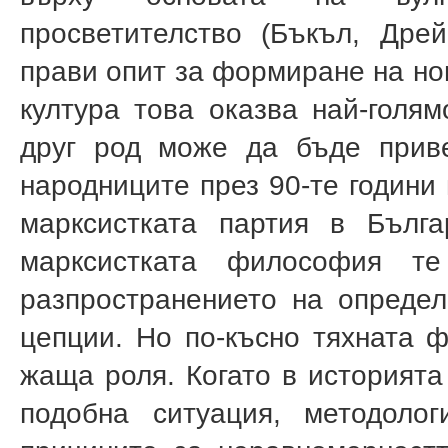
просветителство (Бъкъл, Дре
прави опит за формиране на нов
култура това оказва най-голя
друг род може да бъде прив
народниците през 90-те години
марксистката партия в Бълга
марксистката философия т
разпространението на определ
цепции. Но по-късно тяхната 
жаща роля. Когато в историята
подобна ситуация, методоло