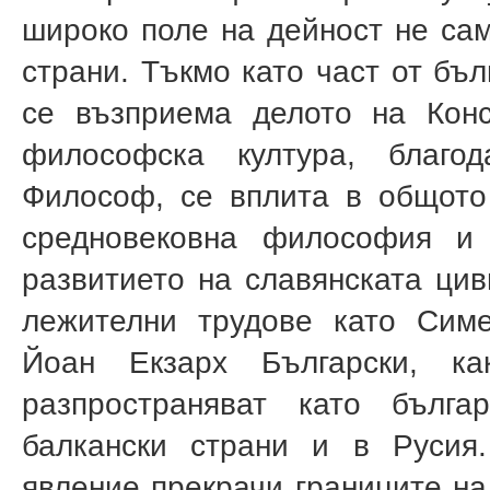
широко поле на дейност не сам
страни. Тъкмо като част от бъл
се възприема делото на Конс
философска култура, благо
Философ, се вплита в общото 
средновековна философия и
развитието на славянската цив
лежителни трудове като Симе
Йоан Екзарх Български, к
разпространяват като бълг
балкански страни и в Ру­сия
явление прекрачи границите на