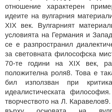
отношение характерен прим
идеите на вулгарния материали
XIX век. Вулгарният материа
условията на Германия и Запад
се е разпространил диалектич
за световната философска мис
70-те години на XIX век, р
положителна роля
8
. Това е та
бил използван при критик
идеалистическата философия
творчеството на Л. Каравелов
9
върху основата на вулга