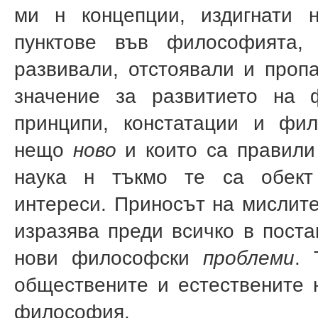
ми н концепции, издигнати 
пунктове във философията,
развивали, отстоявали и проп
значение за развитието на 
принципи, констатации и фи
нещо
ново
и кои­то са правил
наука н тъкмо те са обект
интереси. Приносът на мислит
изразява преди всичко в поста
нови философски
про­блеми
. 
обществените и естестве­ните 
философия.