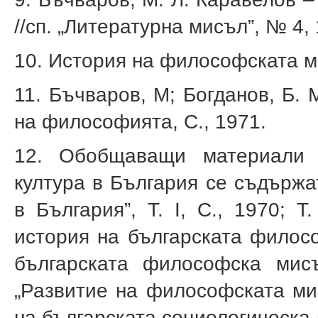
//сп. „Литературна мисъл”, № 4,
10. История на философската мис
11. Бъчваров, М; Богданов, Б.
на философията, С., 1971.
12. Обобщаващи материали 
култура в България се съдържа
в България”, Т. I, С., 1970; Т. 
история на българската филосо
българската философска мисъл
„Развитие на философската мис
на българската социологическа мис