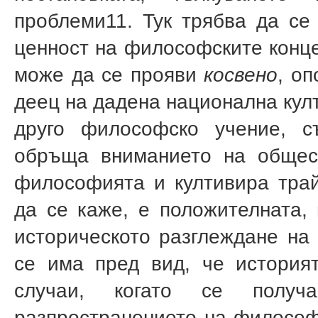
проблеми
11
. Тук трябва да се
ценност на философските конце
може да се прояви
косвено
, о
деец на дадена национална култ
друго философско учение, съ
обръща вниманието на общес
философията и култивира трай
да се каже, е положителната, 
историческото разглеждане на
се има пред вид, че история
случаи, когато се получа
разпространението на философс