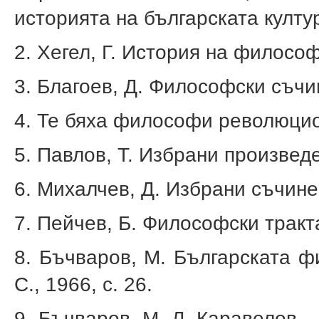
историята на българска­та култур
2. Хегел, Г. История на философи
3. Благоев, Д. Философски съчин
4. Те бяха философи революцио
5. Павлов, Т. Избрани произвед
6. Михалчев, Д. Избрани съчинен
7. Пейчев, Б. Философски тракт
8. Бъчваров, М. Българската 
С., 1966, с. 26.
9. Бъчваров, М. Л. Каравелов –