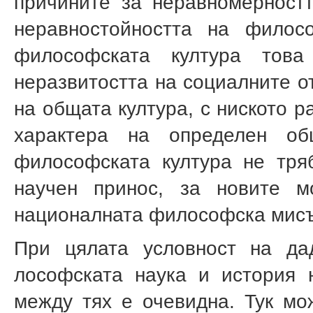
причините за неравномерност
неравностойността на филос
философската култура тов
неразвитостта на социалните о
на общата култура, с ниското р
характера на определен об
философ­ската култура не тр
научен принос, за новите 
националната философска мис
При цялата условност на да
лософската наука и история 
между тях е очевидна. Тук мо