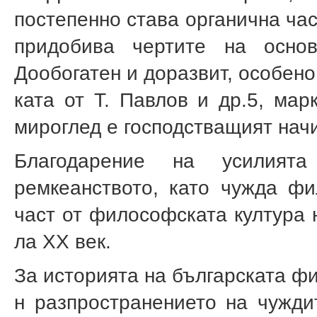
посте­пенно става органична ча
придобива чертите на осно
Дообогатен и доразвит, особено
ката от Т. Павлов и др.
5
, мар
мироглед е господстващият нач
Благодарение на усилият
ремкеанството, като чужда ф
част от философската култура н
ла XX век.
За историята на българската ф
н разпространението на чужди