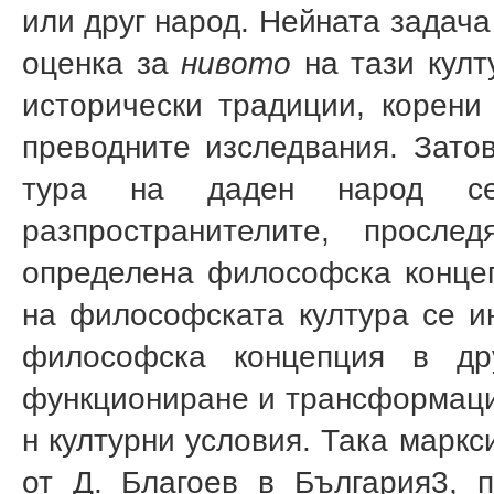
или друг народ. Нейната задача
оценка за
нивото
на тази култ
исторически традиции, корени
преводните изследвания. Зато
тура на даден народ се 
разпространителите, просл
определена фило­софска конце
на философската култура се и
философска концепция в дру
функциониране и трансформация
н културни условия. Така маркс
от Д. Благоев в България
3
, 