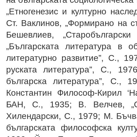
„Етногенезис и културно наслед
Ст. Ваклинов, „Формирано на ст
Бешевлиев, „Старобългарски
„Българската ли­тература в 
литературно развитие”, С., 19
руската литература”, С., 197
българска литература”, С., 
Константин Философ-Кирил ‘На
БАН, С., 1935; В. Велчев, 
Хилендарски, С., 1979; М. Бъч
българската философска култу